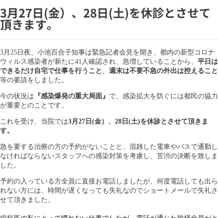
3月27日(金）、28日(土)を休診とさせて
頂きます。
3月25日夜、小池百合子知事は緊急記者会見を開き、都内の新型コロナ
ウィルス感染者が新たに41人確認され、急増していることから、
平日は
できるだけ自宅で仕事を行うこと
、
週末は不要不急の外出は控えること
等の要請をしました。
今の状況は
『感染爆発の重大局面』
で、感染拡大を防ぐには都民の協力
が重要とのことです。
これを受け、当院では
3月27日(金）、28日(土)を休診とさせて頂きま
す。
急を要する治療の方の予約がないことと、混雑した電車やバスで通勤し
なければならないスタッフへの感染対策を考慮し、苦渋の決断を致しま
した。
予約の入っている方全員に直接お電話しましたが、何度電話しても出ら
れない方には、時間が遅くなっても失礼なのでショートメールで失礼さ
せて頂きました。